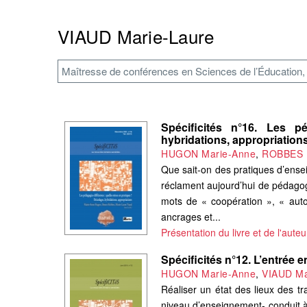
VIAUD Marie-Laure
Maîtresse de conférences en Sciences de l’Éducation, 
Spécificités n°16. Les p
hybridations, appropriation
HUGON Marie-Anne
,
ROBBES 
Que sait-on des pratiques d’ensei
réclament aujourd’hui de pédagogi
mots de « coopération », « aut
ancrages et...
Présentation du livre et de l'auteu
Spécificités n°12. L’entrée 
HUGON Marie-Anne
,
VIAUD Ma
Réaliser un état des lieux des tr
niveau d’enseignement- conduit à 