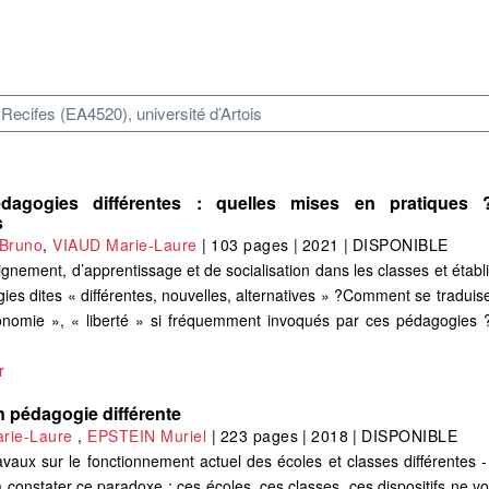
Recifes (EA4520), université d’Artois
édagogies différentes : quelles mises en pratiques ?
s
Bruno
,
VIAUD Marie-Laure
|
103 pages
|
2021
|
DISPONIBLE
gnement, d’apprentissage et de socialisation dans les classes et étab
es dites « différentes, nouvelles, alternatives » ?Comment se traduise
onomie », « liberté » si fréquemment invoqués par ces pédagogies 
r
en pédagogie différente
rie-Laure
,
EPSTEIN Muriel
|
223 pages
|
2018
|
DISPONIBLE
avaux sur le fonctionnement actuel des écoles et classes différentes -
constater ce paradoxe : ces écoles, ces classes, ces dispositifs ne voi