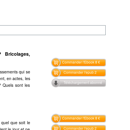
 Bricolages,
Commander l'Ebook 8 €
lissements qui se
Commander l'epub 2
nt, en actes, les
Téléchargement abonné
? Quels sont les
Commander l'Ebook 8 €
 quel que soit le
Commander l'epub 2
ent le jour et ne