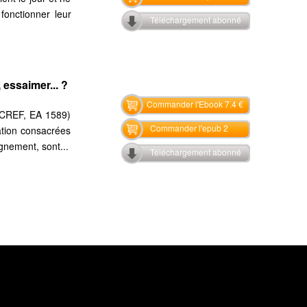
fonctionner leur
Téléchargement abonné
 essaimer... ?
Commander l'Ebook 7.4 €
re CREF, EA 1589)
Commander l'epub 2
ation consacrées
ignement, sont...
Téléchargement abonné