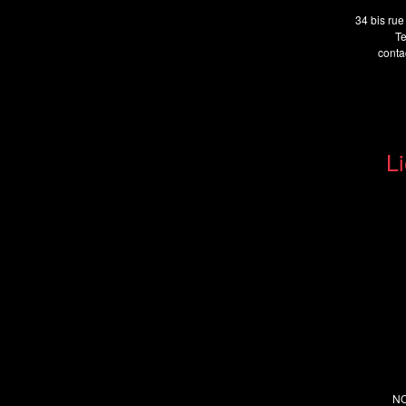
34 bis rue
Te
cont
Li
N