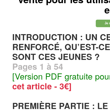
e
Je 
INTRODUCTION : UN C
RENFORCÉ, QU’EST-CE 
SONT CES JEUNES ?
Pages 1 à 54
[Version PDF gratuite pou
cet article - 3€]
PREMIÈRE PARTIE : L