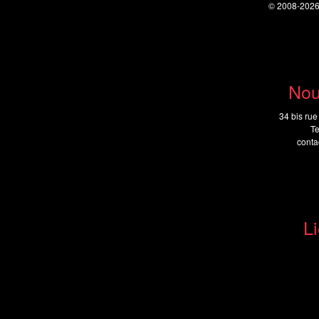
© 2008-202
Nou
34 bis rue
Te
cont
Li