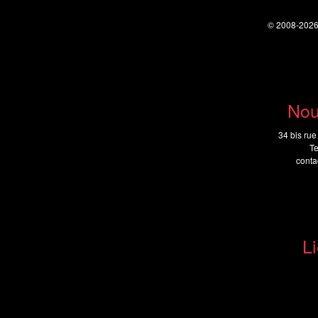
© 2008-202
Nou
34 bis rue
Te
cont
Li