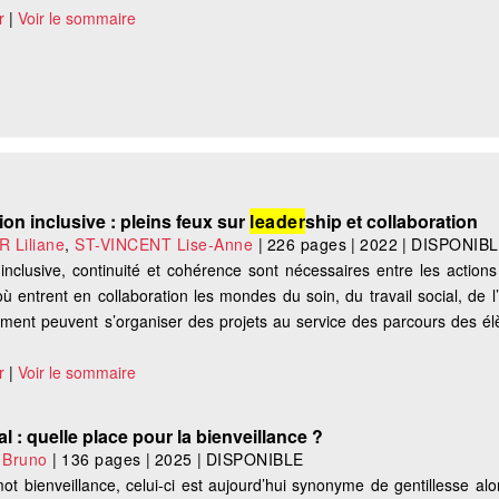
r
|
Voir le sommaire
on inclusive : pleins feux sur
leader
ship et collaboration
 Liliane
,
ST-VINCENT Lise-Anne
|
226 pages
|
2022
|
DISPONIB
e inclusive, continuité et cohérence sont nécessaires entre les action
 entrent en collaboration les mondes du soin, du travail social, de l
ment peuvent s’organiser des projets au service des parcours des él
r
|
Voir le sommaire
 : quelle place pour la bienveillance ?
 Bruno
|
136 pages
|
2025
|
DISPONIBLE
ot bienveillance, celui-ci est aujourd’hui synonyme de gentillesse alors