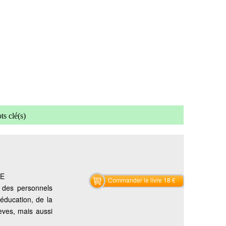
s clé(s)
LE
Commander le livre 18 €
s des personnels
’éducation, de la
èves, mais aussi