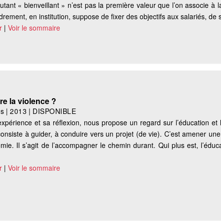
 autant « bienveillant » n’est pas la première valeur que l’on associe à l
ment, en institution, suppose de fixer des objectifs aux salariés, de st
r
|
Voir le sommaire
re la violence ?
es
|
2013
|
DISPONIBLE
xpérience et sa réflexion, nous propose un regard sur l’éducation e
 consiste à guider, à conduire vers un projet (de vie). C’est amener u
ie. Il s’agit de l’accompagner le chemin durant. Qui plus est, l’éduca
r
|
Voir le sommaire