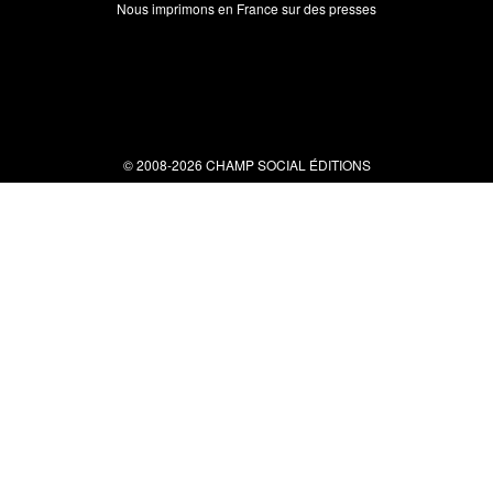
Nous imprimons en France sur des presses
© 2008-2026 CHAMP SOCIAL ÉDITIONS
Nous contacter
34 bis rue clérisseau - 30000 Nîmes
Tel : 04 66 29 10 04
contact@champsocial.com