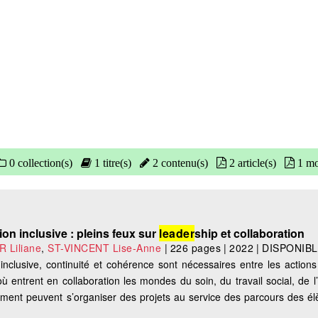
0 collection(s)
1 titre(s)
2 contenu(s)
2 article(s)
1 mot
on inclusive : pleins feux sur
leader
ship et collaboration
 Liliane
,
ST-VINCENT Lise-Anne
|
226 pages
|
2022
|
DISPONIB
e inclusive, continuité et cohérence sont nécessaires entre les action
 entrent en collaboration les mondes du soin, du travail social, de l
ment peuvent s’organiser des projets au service des parcours des él