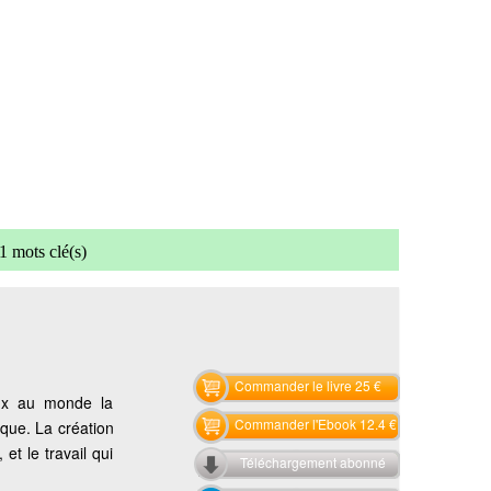
1 mots clé(s)
Commander le livre 25 €
eux au monde la
Commander l'Ebook 12.4 €
ique. La création
et le travail qui
Téléchargement abonné