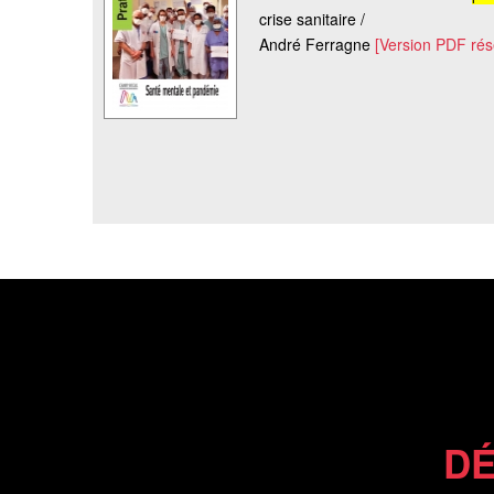
crise sanitaire /
André Ferragne
[Version PDF ré
DÉ