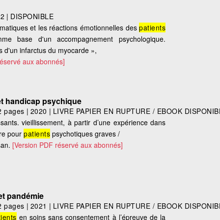
o
12
|
DISPONIBLE
somatiques et les réactions émotionnelles des
patients
comme base d'un accompagnement psychologique.
 d'un infarctus du myocarde »,
réservé aux abonnés]
 et handicap psychique
2 pages
|
2020
|
LIVRE PAPIER EN RUPTURE / EBOOK DISPONIB
ssants. vieillissement, à partir d’une expérience dans
ure pour
patients
psychotiques graves /
san.
[Version PDF réservé aux abonnés]
et pandémie
2 pages
|
2021
|
LIVRE PAPIER EN RUPTURE / EBOOK DISPONIB
tients
en soins sans consentement à l’épreuve de la