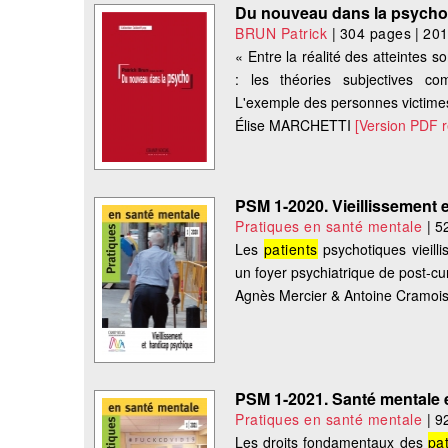
Du nouveau dans la psych
BRUN Patrick
|
304 pages
|
20
« Entre la réalité des atteintes 
: les théories subjectives 
L'exemple des personnes victimes
Élise MARCHETTI
[Version PDF 
PSM 1-2020. Vieillissement
Pratiques en santé mentale
|
5
Les
patients
psychotiques vieilli
un foyer psychiatrique de post-c
Agnès Mercier & Antoine Cramoi
PSM 1-2021. Santé mentale 
Pratiques en santé mentale
|
9
Les droits fondamentaux des
pa