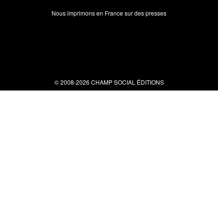
Nous imprimons en France sur des presses
© 2008-2026 CHAMP SOCIAL ÉDITIONS
Nous contacter
34 bis rue clérisseau - 30000 Nîmes
Tel : 04 66 29 10 04
contact@champsocial.com