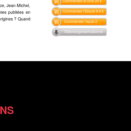
Commander le livre 20 €
ce, Jean-Michel,
Commander l'Ebook 9.9 €
phies publiées en
origines ? Quand
Commander l'epub 2
Téléchargement abonné
ONS