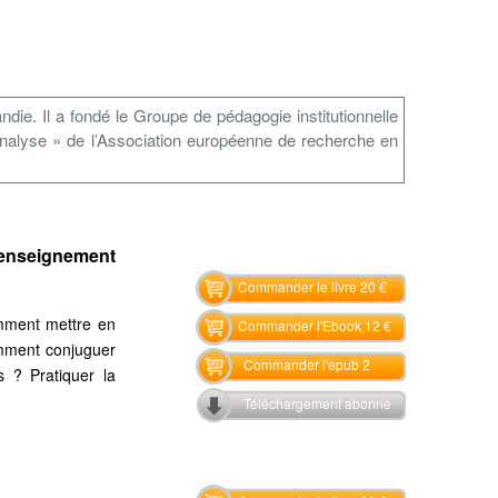
die. Il a fondé le Groupe de pédagogie institutionnelle
hanalyse » de l’Association européenne de recherche en
’enseignement
Commander le livre 20 €
omment mettre en
Commander l'Ebook 12 €
omment conjuguer
Commander l'epub 2
s ? Pratiquer la
Téléchargement abonné