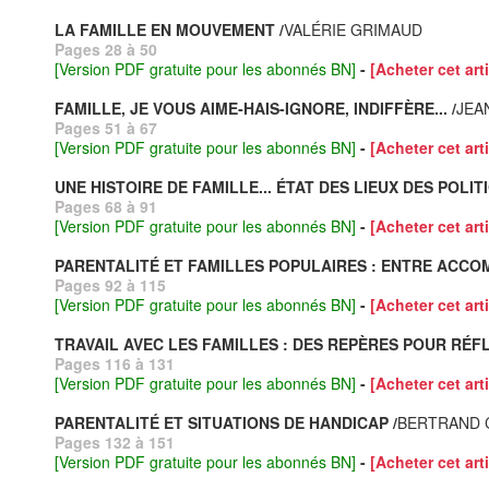
LA FAMILLE EN MOUVEMENT /
VALÉRIE GRIMAUD
Pages 28 à 50
[Version PDF gratuite pour les abonnés BN]
-
[Acheter cet arti
FAMILLE, JE VOUS AIME‐HAIS-IGNORE, INDIFFÈRE... /
JEA
Pages 51 à 67
[Version PDF gratuite pour les abonnés BN]
-
[Acheter cet arti
UNE HISTOIRE DE FAMILLE... ÉTAT DES LIEUX DES POLIT
Pages 68 à 91
[Version PDF gratuite pour les abonnés BN]
-
[Acheter cet arti
PARENTALITÉ ET FAMILLES POPULAIRES : ENTRE ACCO
Pages 92 à 115
[Version PDF gratuite pour les abonnés BN]
-
[Acheter cet arti
TRAVAIL AVEC LES FAMILLES : DES REPÈRES POUR RÉFL
Pages 116 à 131
[Version PDF gratuite pour les abonnés BN]
-
[Acheter cet arti
PARENTALITÉ ET SITUATIONS DE HANDICAP /
BERTRAND 
Pages 132 à 151
[Version PDF gratuite pour les abonnés BN]
-
[Acheter cet arti