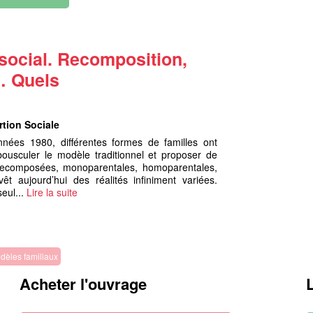
l social. Recomposition,
… Quels
tion Sociale
ées 1980, différentes formes de familles ont
bousculer le modèle traditionnel et proposer de
t recomposées, monoparentales, homoparentales,
t aujourd’hui des réalités infiniment variées.
seul...
Lire la suite
dèles familiaux
Acheter l'ouvrage