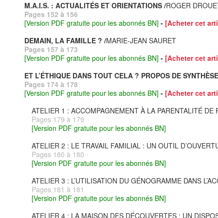
M.A.I.S. : ACTUALITÉS ET ORIENTATIONS /
ROGER DROUET
Pages 152 à 156
[Version PDF gratuite pour les abonnés BN]
-
[Acheter cet arti
DEMAIN, LA FAMILLE ? /
MARIE‐JEAN SAURET
Pages 157 à 173
[Version PDF gratuite pour les abonnés BN]
-
[Acheter cet arti
ET L’ÉTHIQUE DANS TOUT CELA ? PROPOS DE SYNTHÈS
Pages 174 à 178
[Version PDF gratuite pour les abonnés BN]
-
[Acheter cet arti
ATELIER 1 : ACCOMPAGNEMENT À LA PARENTALITÉ DE P
Pages 179 à 179
[Version PDF gratuite pour les abonnés BN]
ATELIER 2 : LE TRAVAIL FAMILIAL : UN OUTIL D’OU
Pages 180 à 180
[Version PDF gratuite pour les abonnés BN]
ATELIER 3 : L’UTILISATION DU GÉNOGRAMME DANS L’
Pages 181 à 181
[Version PDF gratuite pour les abonnés BN]
ATELIER 4 : LA MAISON DES DÉCOUVERTES : UN DISPO