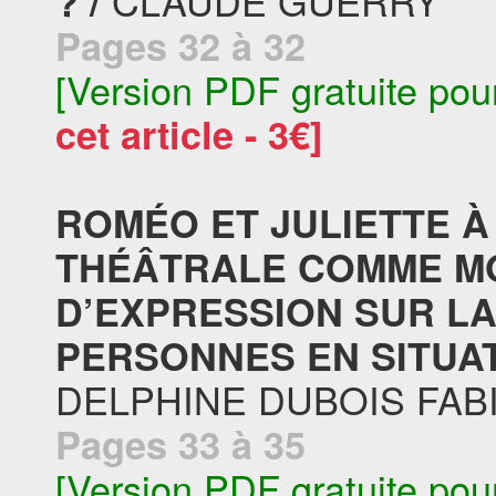
CLAUDE GUERRY
? /
Pages 32 à 32
[Version PDF gratuite pou
cet article - 3€]
ROMÉO ET JULIETTE À
THÉÂTRALE COMME MO
D’EXPRESSION SUR LA
PERSONNES EN SITUAT
DELPHINE DUBOIS FAB
Pages 33 à 35
[Version PDF gratuite pou