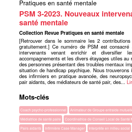
Pratiques en santé mentale
PSM 3-2023. Nouveaux interven
santé mentale
Collection Revue Pratiques en santé mentale
[Retrouver dans le sommaire les 2 contributions 
gratuitement.] Ce numéro de PSM est consacré
intervenants venant enrichir et diversifier l
accompagnements et les divers étayages utiles au 
des personnes présentant des troubles mentaux im
situation de handicap psychique. Nous trouverons i
des infirmiers en pratique avancée, des neuropsy
pair aidants, des médiateurs de santé pair, des...
Li
Mots-clés
Coach psycho-professionnel
Animateur de Groupe entraide mutuell
Médiatrice de santé paire
Coordinatrice de Conseil Local de Santé
Pairs aidants
Infirmière Case Manager
Interprète en milieu social