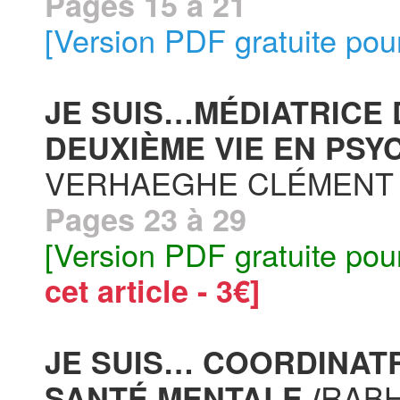
Pages 15 à 21
[Version PDF gratuite pou
JE SUIS…MÉDIATRICE 
DEUXIÈME VIE EN PSYC
VERHAEGHE CLÉMENT
Pages 23 à 29
[Version PDF gratuite pou
cet article - 3€]
JE SUIS… COORDINATR
RABH
SANTÉ MENTALE /