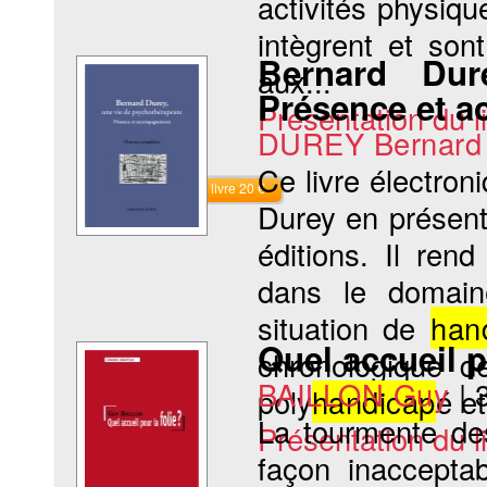
activités physiqu
intègrent et son
Bernard Dur
aux...
Présence et 
Présentation du li
DUREY Bernard
Ce livre électro
Commander le livre 20 €
Durey en présent
éditions. Il ren
dans le domain
situation de
han
Quel accueil p
chronologique d
BAILLON Guy
|
poly
handicap
é et
La tourmente des
Présentation du li
façon inaccepta