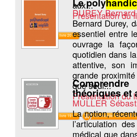
Le poly
handi
aux...
DUREY Bernard
Présentation du li
Bernard Durey, d
essentiel entre 
Commander le livre 20 €
ouvrage la façon
quotidien dans la
attentive, son i
grande proximité
Comprendr
que seul...
théoriques et
Présentation du li
MULLER Sébast
La notion, récen
Commander le livre 19 €
Commander l'Ebook 9.4 €
l’articulation d
médical que dans