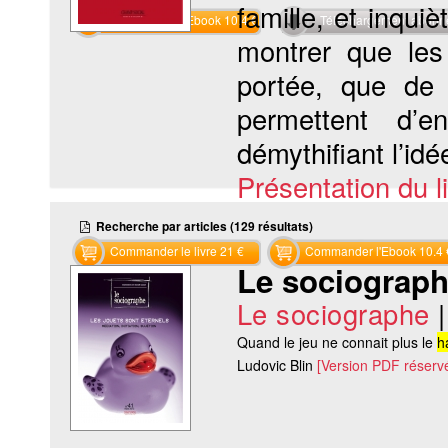
famille, et inquiè
Commander l'Ebook 10.4 €
Téléchargement abon
montrer que les
portée, que de
permettent d’e
démythifiant l’idée
Présentation du li
Recherche par articles (129 résultats)
Commander le livre 21 €
Commander l'Ebook 10.4 
Le sociographe
Le sociographe
Quand le jeu ne connait plus le
h
Ludovic Blin
[Version PDF réserv