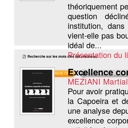
théoriquement per
question déclin
institution, da
vient-elle pas bo
idéal de...
Présentation du li
Recherche sur les mots clés (46 résultats)
Excellence co
Commander l'Ebook 10.4 €
Téléchargement abon
MEZIANI Martial
Pour avoir pratiq
la Capoeira et d
une analyse depui
excellence corpo