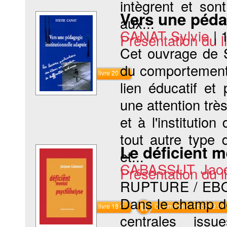
intègrent et son
Vers une pédag
aux...
CANAT Sylvie
|
Présentation du li
Cet ouvrage de S
du comportement 
Commander le livre 20 €
lien éducatif et
une attention trè
et à l'institutio
tout autre type
Le déficient m
et...
CABASSUT Jac
Présentation du li
RUPTURE / EB
Dans le champ de 
Commander le livre 18 €
Commander l'Ebook 8.9 €
centrales issu