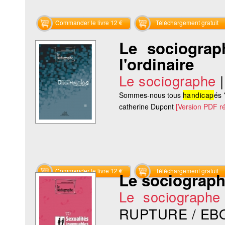
Commander le livre 12 €
Téléchargement gratuit
Le sociograp
l'ordinaire
Le sociographe
Sommes-nous tous
handicap
és
catherine Dupont
[Version PDF r
Commander le livre 12 €
Téléchargement gratuit
Le sociograph
Le sociographe
RUPTURE / EB