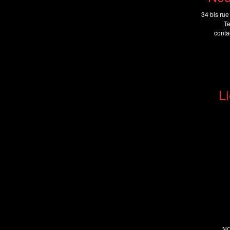
34 bis rue
Te
cont
Li
N