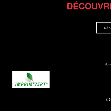
DÉCOUVR
Déc
Nous
© 2