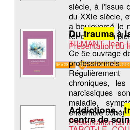
siècle, à l'issu
du XXIe siècle, e
a bouleversé le 
Du
trauma
à la
terroristes en ple
TILMANT Jean-
Présentation du li
Ce 5e ouvrage de
professionnel
Commander le livre 20 €
Commander l'Ebook 9.9 €
Régulièrement 
chroniques, les
narcissiques son
maladie, sympt
Addictions,
t
ensemble cohéren
centre de soin
Présentation du li
TAROT-LE COU