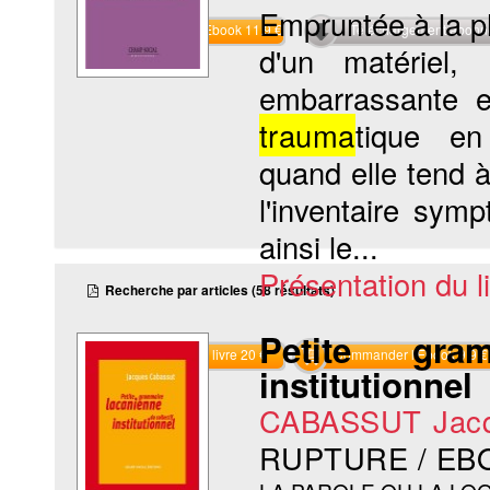
Empruntée à la ph
Commander l'Ebook 11.9 €
Téléchargement abon
d'un matériel,
embarrassante et
trauma
tique en
quand elle tend 
l'inventaire sym
ainsi le...
Présentation du li
Recherche par articles (58 résultats)
Petite gra
Commander le livre 20 €
Commander l'Ebook 9.9 €
institutionnel
CABASSUT Jac
RUPTURE / EB