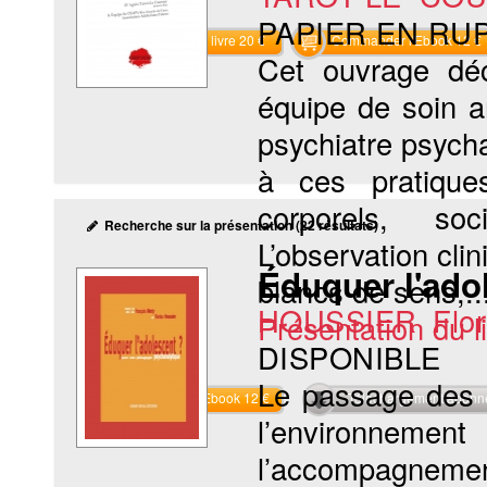
PAPIER EN RU
Commander le livre 20 €
Commander l'Ebook 12 €
Cet ouvrage décr
équipe de soin a
psychiatre psycha
à ces pratiques
corporels, so
Recherche sur la présentation (22 résultats)
L’observation cli
Éduquer l'ado
blancs de sens,..
HOUSSIER Flor
Présentation du li
DISPONIBLE
Le passage des o
Commander l'Ebook 12 €
Téléchargement abon
l’environnem
l’accompagne