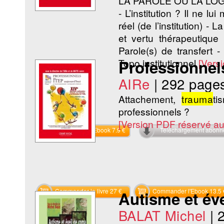
LA PAROLE OU LA LO
- L’institution ? Il ne 
réel (de l’institution) - L
et vertu thérapeutique
Parole(s) de transfert -
Topo institutionnel
Professionnel
[Vers
AIRe
|
292 page
Attachement,
trauma
ti
professionnels ?
[Version PDF réservé a
Commander l'Ebook 7.9 €
Téléchargement abon
Commander le livre 27 €
Commander l'Ebook 13.5 
Autisme et év
BALAT Michel
|