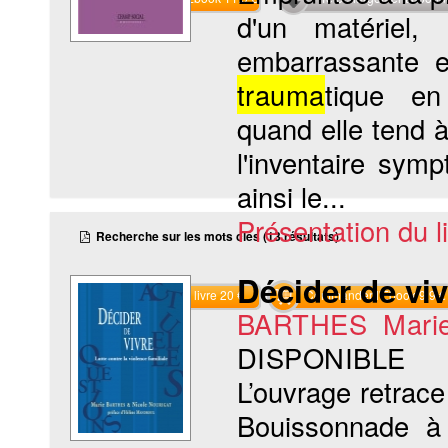
d'un matériel,
embarrassante et
trauma
tique en
quand elle tend 
l'inventaire sym
ainsi le...
Présentation du li
Recherche sur les mots clés (13 résultats)
Décider de viv
Commander le livre 20 €
Commander l'Ebook 9.9 €
BARTHES Mari
DISPONIBLE
L’ouvrage retrac
Bouissonnade à 