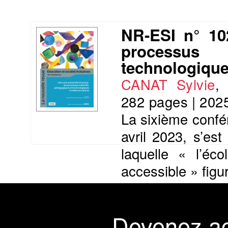
NR-ESI n° 102
processus
technologique
CANAT Sylvie
282 pages
|
202
La sixième confé
avril 2023, s’es
laquelle « l’éc
accessible » fig
telle dynamique
réglementaires qu
Devenez a
Présentation du li