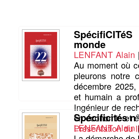
SpécifiCITéS
monde
LENFANT Alain
Au moment où ce
pleurons notre c
décembre 2025, e
et humain a prof
Ingénieur de rech
Spécificités n
en économie et en 
LENFANT Alain
Présentation du li
La démarche de R