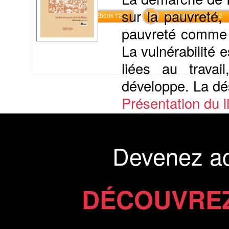
sur la pauvreté, 
Commander l'Ebook 12 €
Commander l'epub 2
pauvreté comme 
La vulnérabilité 
liées au travai
développe. La désa
Présentation du li
Commander le livre 15 €
Commander l'Ebook 7.4 €
Devenez a
DÉCOUVREZ