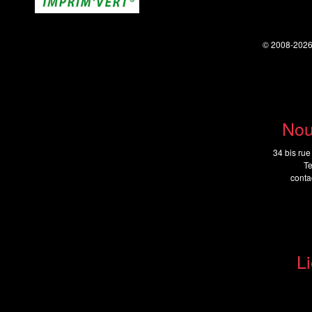
© 2008-202
Nou
34 bis rue
Te
cont
Li