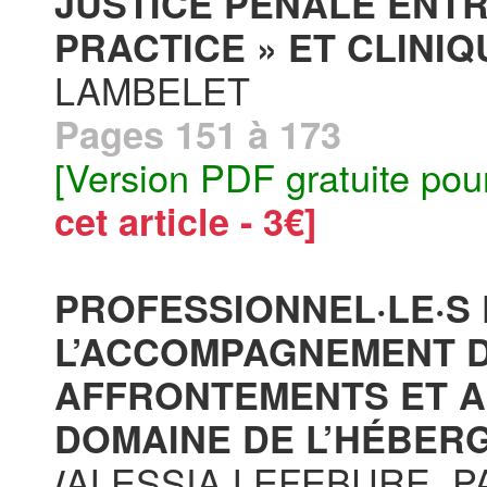
JUSTICE PÉNALE ENTR
PRACTICE » ET CLINIQU
LAMBELET
Pages 151 à 173
[Version PDF gratuite pou
cet article - 3€]
PROFESSIONNEL·LE·S
L’ACCOMPAGNEMENT D
AFFRONTEMENTS ET A
DOMAINE DE L’HÉBER
ALESSIA LEFEBURE, P
/