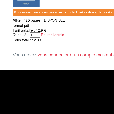
Du réseau aux coopérations : de l'interdisciplinarité à
AIRe
|
425 pages
|
DISPONIBLE
format pdf
Tarif unitaire : 12.9 €
Quantité :
Retirer l'article
Sous total : 12.9 €
Vous devez
vous connecter à un compte existant