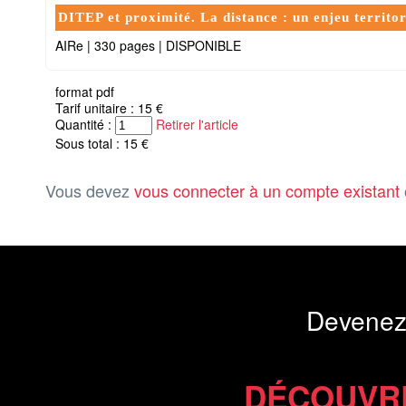
DITEP et proximité. La distance : un enjeu territo
AIRe
|
330 pages
|
DISPONIBLE
format pdf
Tarif unitaire : 15 €
Quantité :
Retirer l'article
Sous total : 15 €
Vous devez
vous connecter à un compte existant
Devenez
DÉCOUVR