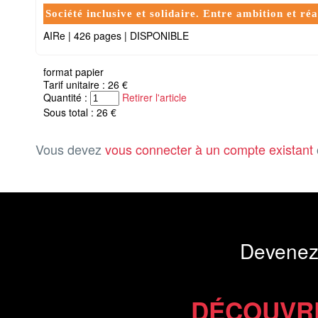
Société inclusive et solidaire. Entre ambition et ré
AIRe
|
426 pages
|
DISPONIBLE
format papier
Tarif unitaire : 26 €
Quantité :
Retirer l'article
Sous total : 26 €
Vous devez
vous connecter à un compte existant
Devenez
DÉCOUVR