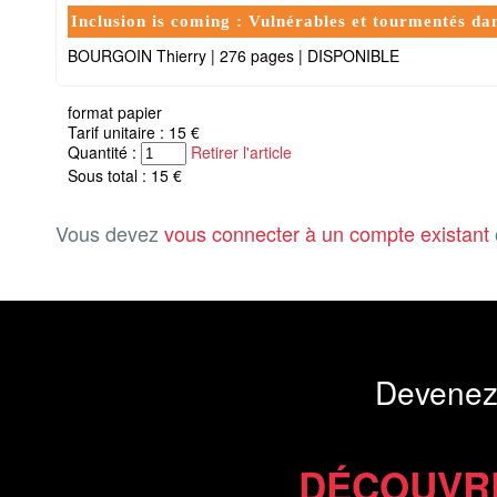
Inclusion is coming : Vulnérables et tourmentés d
BOURGOIN Thierry
|
276 pages
|
DISPONIBLE
format papier
Tarif unitaire : 15 €
Quantité :
Retirer l'article
Sous total : 15 €
Vous devez
vous connecter à un compte existant
Devenez
DÉCOUVR