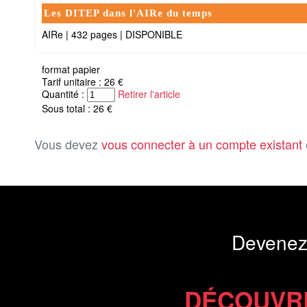
Les DITEP dans l'AIRe du temps
AIRe
|
432 pages
|
DISPONIBLE
format papier
Tarif unitaire : 26 €
Quantité :
Retirer l'article
Sous total : 26 €
Vous devez
vous connecter à un compte existant
Devenez
DÉCOUVR