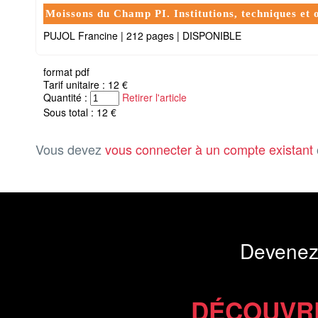
Moissons du Champ PI. Institutions, techniques et o
PUJOL Francine
|
212 pages
|
DISPONIBLE
format pdf
Tarif unitaire : 12 €
Quantité :
Retirer l'article
Sous total : 12 €
Vous devez
vous connecter à un compte existant
Devenez
DÉCOUVR