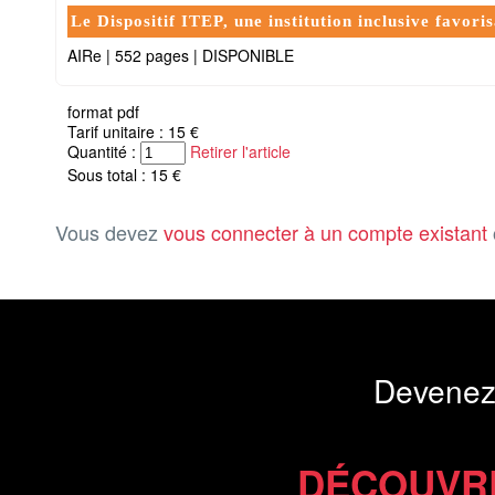
Le Dispositif ITEP, une institution inclusive favo
AIRe
|
552 pages
|
DISPONIBLE
format pdf
Tarif unitaire : 15 €
Quantité :
Retirer l'article
Sous total : 15 €
Vous devez
vous connecter à un compte existant
Devenez
DÉCOUVR