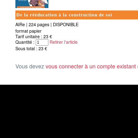
De la rééducation à la construction de soi
AIRe
|
224 pages
|
DISPONIBLE
format papier
Tarif unitaire : 23 €
Quantité :
Retirer l'article
Sous total : 23 €
Vous devez
vous connecter à un compte existant