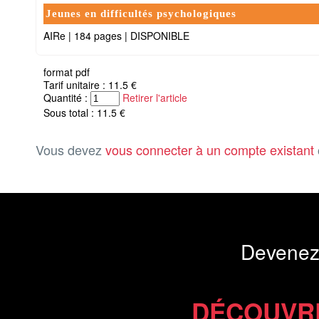
Jeunes en difficultés psychologiques
AIRe
|
184 pages
|
DISPONIBLE
format pdf
Tarif unitaire : 11.5 €
Quantité :
Retirer l'article
Sous total : 11.5 €
Vous devez
vous connecter à un compte existant
Devenez
DÉCOUVR