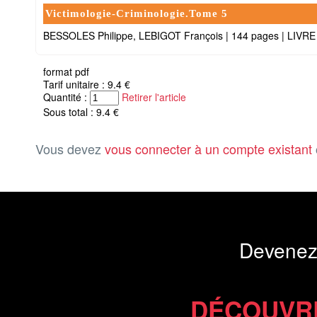
Victimologie-Criminologie.Tome 5
BESSOLES Philippe, LEBIGOT François
|
144 pages
|
LIVRE
format pdf
Tarif unitaire : 9.4 €
Quantité :
Retirer l'article
Sous total : 9.4 €
Vous devez
vous connecter à un compte existant
Devenez
DÉCOUVR