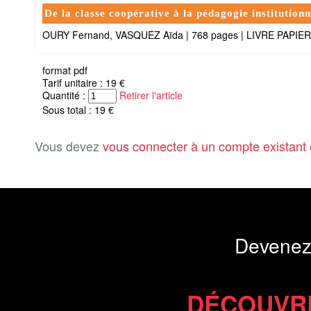
De la classe coopérative à la pédagogie institutionn
OURY Fernand, VASQUEZ Aïda
|
768 pages
|
LIVRE PAPIE
format pdf
Tarif unitaire : 19 €
Quantité :
Retirer l'article
Sous total : 19 €
Vous devez
vous connecter à un compte existant
Devenez
DÉCOUVR