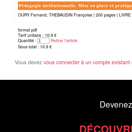
Pédagogie institutionnelle. Mise en place et pratique
OURY Fernand, THEBAUDIN Françoise
|
200 pages
|
LIVRE
format pdf
Tarif unitaire : 10.9 €
Quantité :
Retirer l'article
Sous total : 10.9 €
Vous devez
vous connecter à un compte existant
Devenez
DÉCOUVR