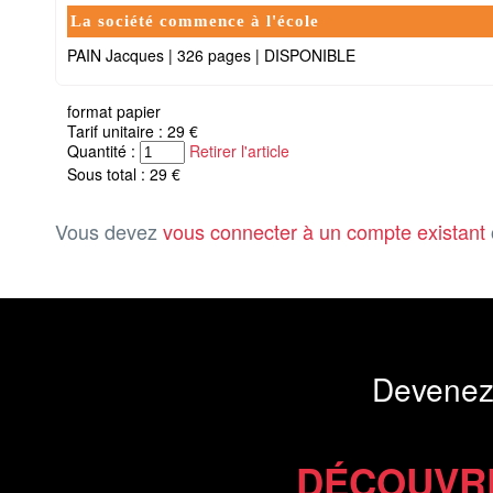
La société commence à l'école
PAIN Jacques
|
326 pages
|
DISPONIBLE
format papier
Tarif unitaire : 29 €
Quantité :
Retirer l'article
Sous total : 29 €
Vous devez
vous connecter à un compte existant
Devenez
DÉCOUVR