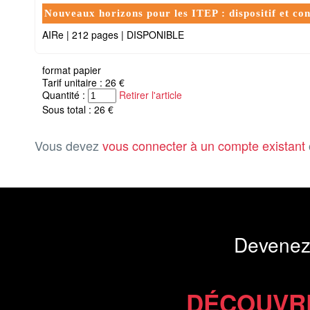
Nouveaux horizons pour les ITEP : dispositif et con
AIRe
|
212 pages
|
DISPONIBLE
format papier
Tarif unitaire : 26 €
Quantité :
Retirer l'article
Sous total : 26 €
Vous devez
vous connecter à un compte existant
Devenez
DÉCOUVR