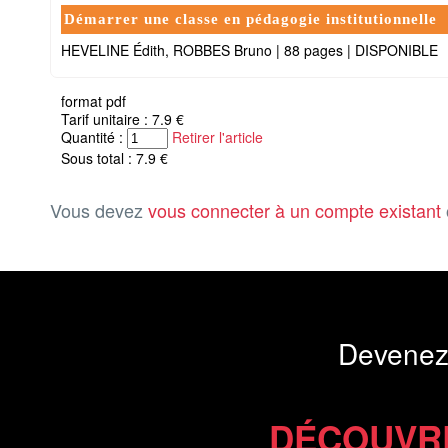
Démarrer une classe en pédagogie institutionnelle
HEVELINE Édith, ROBBES Bruno
|
88 pages
|
DISPONIBLE
format pdf
Tarif unitaire : 7.9 €
Quantité :
Retirer l'article
Sous total : 7.9 €
Vous devez
vous connecter à un compte existant
Devenez
DÉCOUVR