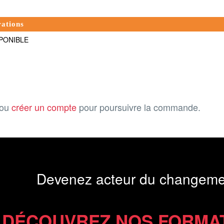
rations
PONIBLE
ou
créer un compte
pour poursuivre la commande.
Devenez acteur du changeme
DÉCOUVREZ NOS FORMA