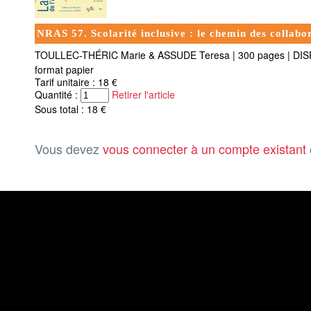
NRAS 57. Scolarité inclusive : le chemin des collabo
TOULLEC-THÉRIC Marie & ASSUDE Teresa
|
300 pages
|
DIS
format papier
Tarif unitaire : 18 €
Quantité :
Retirer l'article
Sous total : 18 €
Vous devez
vous connecter à un compte existant