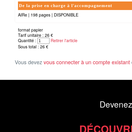
De la prise en charge à l'accompagnement
AIRe
|
198 pages
|
DISPONIBLE
format papier
Tarif unitaire : 26 €
Quantité :
Retirer l'article
Sous total : 26 €
Vous devez
vous connecter à un compte existant
Devenez
DÉCOUVR