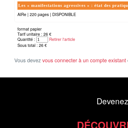
Les « manifestations agressives » : état des pratiq
AIRe
|
220 pages
|
DISPONIBLE
format papier
Tarif unitaire : 26 €
Quantité :
Retirer l'article
Sous total : 26 €
Vous devez
vous connecter à un compte existant
Devenez
DÉCOUVR