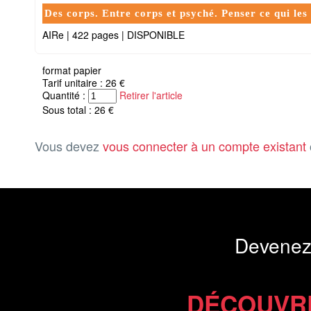
Des corps. Entre corps et psyché. Penser ce qui les
AIRe
|
422 pages
|
DISPONIBLE
format papier
Tarif unitaire : 26 €
Quantité :
Retirer l'article
Sous total : 26 €
Vous devez
vous connecter à un compte existant
Devenez
DÉCOUVR