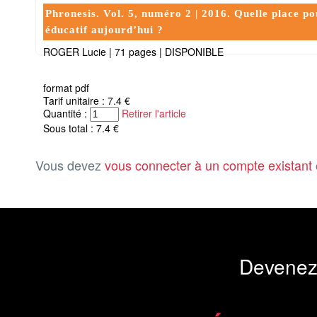
Phronesis. Vol. 5, numéro 2 | 2016. Quelle place pou
éducatif aujourd’hui ?
ROGER Lucie
|
71 pages
|
DISPONIBLE
format pdf
Tarif unitaire : 7.4 €
Quantité :
Retirer l'article
Sous total : 7.4 €
Vous devez
vous connecter à un compte existant
Devenez