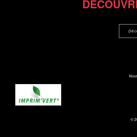
DÉCOUVR
Déc
Nous
© 2