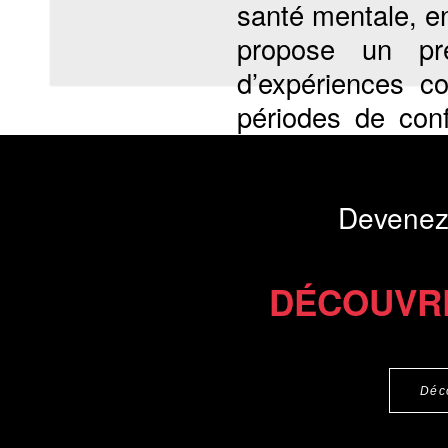
santé mentale, e
propose un pre
d’expériences c
périodes de con
revêtir...
Présentation du li
Devenez
Commander le livre 14 €
Commander l'Ebook 9 €
DÉCOUVR
Déc