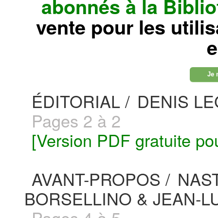
abonnés à la Bibl
vente pour les utili
e
Je 
ÉDITORIAL /
DENIS L
Pages 2 à 2
[Version PDF gratuite po
AVANT-PROPOS /
NAST
BORSELLINO & JEAN-L
Pages 4 à 5