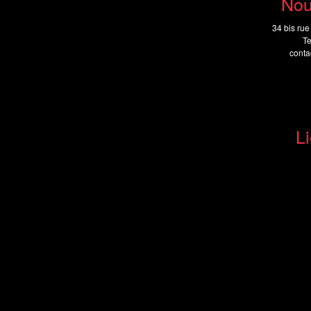
Nou
34 bis rue
Te
cont
Li