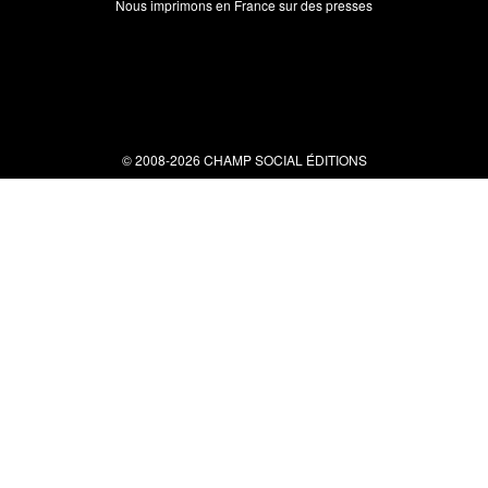
Nous imprimons en France sur des presses
© 2008-2026 CHAMP SOCIAL ÉDITIONS
Nous contacter
34 bis rue clérisseau - 30000 Nîmes
Tel : 04 66 29 10 04
contact@champsocial.com