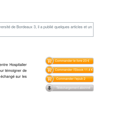
rsité de Bordeaux 3, il a publié quelques articles et un
Commander le livre 23 €
ntre Hospitalier
Commander l'Ebook 11.4 €
pour témoigner de
t échangé sur les
Commander l'epub 2
Téléchargement abonné