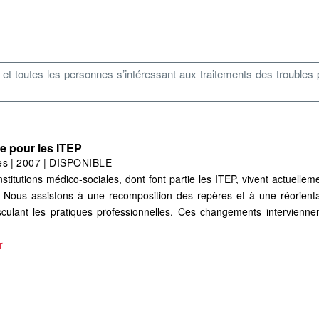
et toutes les personnes s’intéressant aux traitements des troubles
ne pour les ITEP
es
|
2007
|
DISPONIBLE
nstitutions médico-sociales, dont font partie les ITEP, vivent actuelle
f. Nous assistons à une recomposition des repères et à une réorienta
ousculant les pratiques professionnelles. Ces changements intervien
r