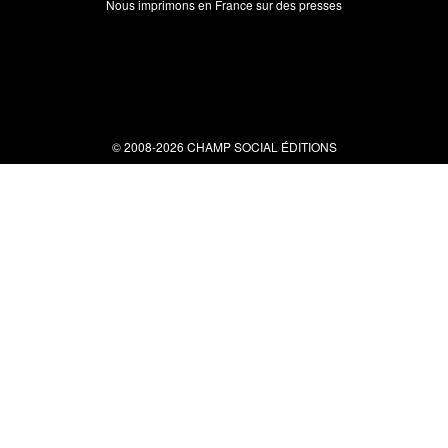
Nous imprimons en France sur des presses
© 2008-2026 CHAMP SOCIAL ÉDITIONS
Nous contacter
34 bis rue clérisseau - 30000 Nîmes
Tel : 04 66 29 10 04
contact@champsocial.com