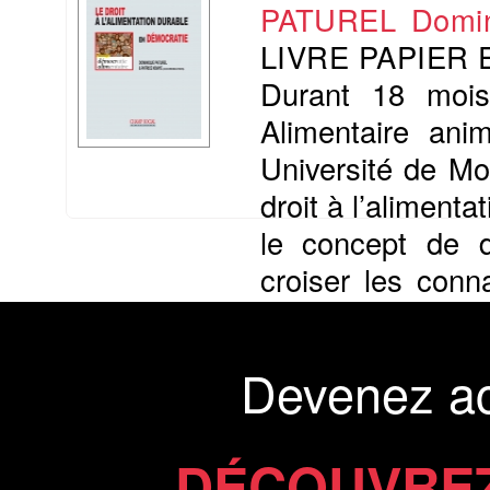
PATUREL Domin
LIVRE PAPIER
Durant 18 mois,
Alimentaire an
Université de Mon
droit à l’aliment
le concept de d
croiser les conn
des initiatives...
Présentation du li
Devenez a
Téléchargement gratuit
Commander l'epub 2
DÉCOUVREZ