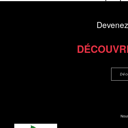
plus près du...
Présentation du li
Devenez
Commander l'Ebook 7.8 €
Commander l'epub 2
DÉCOUVR
Déc
Nous