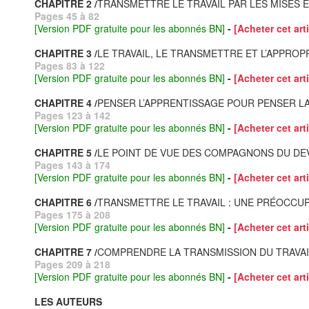
CHAPITRE 2 /
TRANSMETTRE LE TRAVAIL PAR LES MISES EN
Pages 45 à 82
[Version PDF gratuite pour les abonnés BN]
-
[Acheter cet arti
CHAPITRE 3 /
LE TRAVAIL, LE TRANSMETTRE ET L’APPROP
Pages 83 à 122
[Version PDF gratuite pour les abonnés BN]
-
[Acheter cet arti
CHAPITRE 4 /
PENSER L’APPRENTISSAGE POUR PENSER LA 
Pages 123 à 142
[Version PDF gratuite pour les abonnés BN]
-
[Acheter cet arti
CHAPITRE 5 /
LE POINT DE VUE DES COMPAGNONS DU DEV
Pages 143 à 174
[Version PDF gratuite pour les abonnés BN]
-
[Acheter cet arti
CHAPITRE 6 /
TRANSMETTRE LE TRAVAIL : UNE PRÉOCCUP
Pages 175 à 208
[Version PDF gratuite pour les abonnés BN]
-
[Acheter cet arti
CHAPITRE 7 /
COMPRENDRE LA TRANSMISSION DU TRAVAIL 
Pages 209 à 218
[Version PDF gratuite pour les abonnés BN]
-
[Acheter cet arti
LES AUTEURS