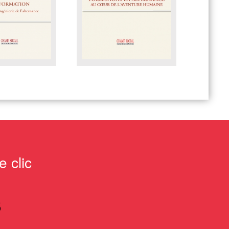
 clic
S