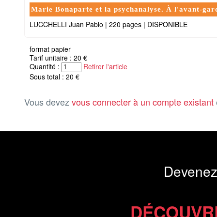
Marie Bonaparte et la psychanalyse. À l'avant-gard
LUCCHELLI Juan Pablo
|
220 pages
|
DISPONIBLE
format papier
Tarif unitaire : 20 €
Quantité :
Retirer l'article
Sous total : 20 €
Vous devez
vous connecter à un compte existant
Devenez
DÉCOUVR