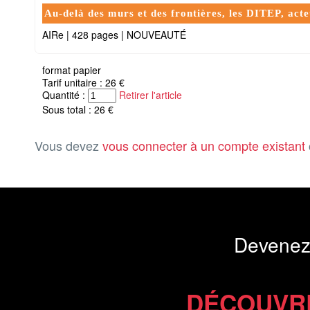
Au-delà des murs et des frontières, les DITEP, ac
AIRe
|
428 pages
|
NOUVEAUTÉ
format papier
Tarif unitaire : 26 €
Quantité :
Retirer l'article
Sous total : 26 €
Vous devez
vous connecter à un compte existant
Devenez
DÉCOUVR