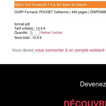
Qui c'est l'conseil ? La loi dans la classe
OURY Fernand, POCHET Catherine
|
450 pages
|
DISPONIB
format pdf
Tarif unitaire : 12.9 €
Quantité :
Retirer l'article
Sous total : 12.9 €
Vous devez
vous connecter à un compte existant
Devenez
DÉCOUVR