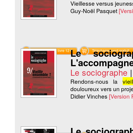
Vieillesse versus jeunes
Guy-Noël Pasquet
[Vers
Le sociogr
Commander le livre 12 €
Téléchargement gratuit
L'accompagne
Le sociographe
Rendons-nous la
viei
douloureux vers un projet
Didier Vinches
[Version
Le sociograp