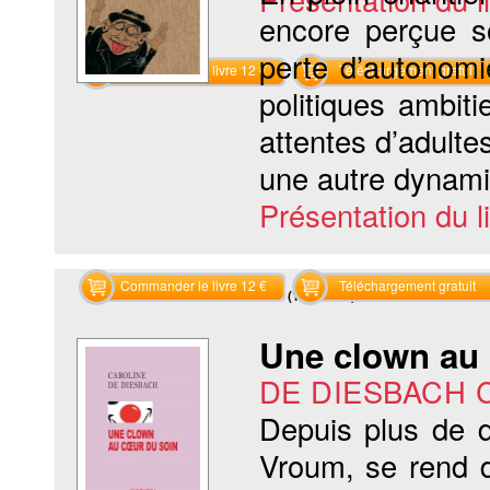
encore perçue so
perte d’autonomi
Commander le livre 12 €
Téléchargement gratuit
politiques ambit
attentes d’adulte
une autre dynamiq
Présentation du li
Commander le livre 12 €
Téléchargement gratuit
Recherche sur les mots clés (1 résultat)
Une clown au
DE DIESBACH C
Depuis plus de d
Vroum, se rend d