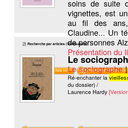
soins de suite o
vignettes, est 
au fil des ans,
Claudine... Un 
de personnes Alz
Recherche par articles (10 résultats)
Présentation du li
Le sociographe 
Le sociographe
Commander le livre 14 €
Commander l'Ebook 10 €
Ré-enchanter la
vieille
du dossier) /
Laurence Hardy
[Versio