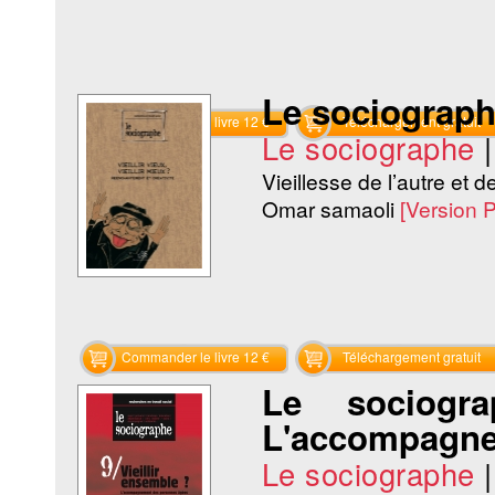
Le sociographe 
Commander le livre 12 €
Téléchargement gratuit
Le sociographe
Vieillesse de l’autre et de
Omar samaoli
[Version 
Commander le livre 12 €
Téléchargement gratuit
Le sociogr
L'accompagne
Le sociographe