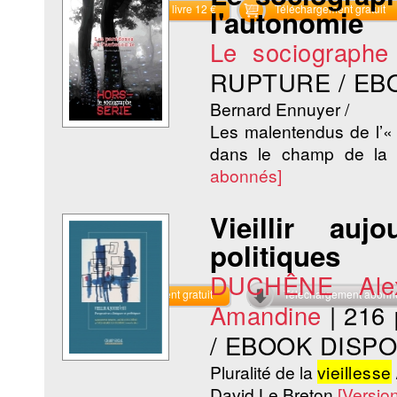
Commander le livre 12 €
Téléchargement gratuit
l'autonomie
Le sociographe
RUPTURE / EB
Bernard Ennuyer /
Les malentendus de l’«
dans le champ de l
abonnés]
Vieillir auj
politiques
DUCHÊNE Alex
Téléchargement gratuit
Téléchargement abon
Amandine
|
216 
/ EBOOK DISP
Pluralité de la
vieillesse
David Le Breton
[Versio