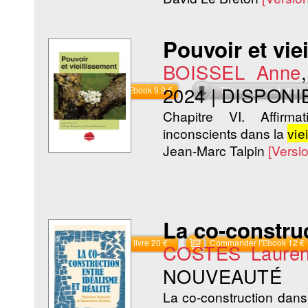
Pouvoir et vie
BOISSEL Anne
2024
|
DISPONI
Commander l'Ebook 9.9 €
Téléchargement abon
Chapitre VI. Affirmat
inconscients dans la
vie
Jean-Marc Talpin
[Versi
La co-construc
Commander le livre 20 €
Commander l'Ebook 12 €
COSTES Laure
NOUVEAUTÉ
La co-construction dans 