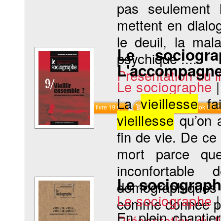
pas seulement 
mettent en dialo
le deuil, la mal
Le sociogr
psychique :...
L'accompagne
Présentation du li
Le sociographe
La
vieillesse
fai
Commander le livre 19 €
Commander l'Ebook 9.4 €
vieillesse
qu’on a
fin de vie. De ce
mort parce que
inconfortable
Le sociographe 
démographiques d
Le sociographe
comme donnée pri
En plein chantie
Présentation du li