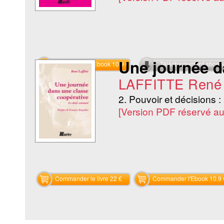
Une journée d
Commander l'Ebook 10.9 €
Téléchargement abon
LAFFITTE René
2. Pouvoir et décisions :
[Version PDF réservé a
Commander le livre 22 €
Commander l'Ebook 10.9 