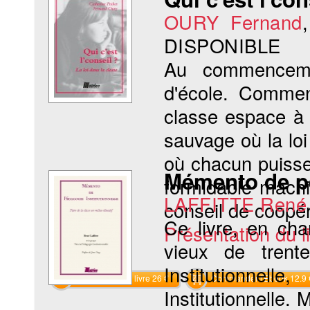
OURY Fernand
DISPONIBLE
Au commencemen
d'école. Commen
classe espace à
sauvage où la loi 
où chacun puisse
Mémento de pé
formidable machin
LAFFITTE René
conseil de coopér
Ce livre, en cha
Présentation du li
vieux de tren
Institutionne
Commander le livre 26 €
Commander l'Ebook 12.9 
Institutionnelle.