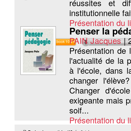
réussites et di
institutionnelle fai
Présentation du li
Penser la péd
PAIN Jacques
|
Commander l'Ebook 10.9 €
Téléchargement abon
Présentation de 
l'actualité de la
à l'école, dans 
changer l'élève
Changer d'écol
exigeante mais p
soif...
Présentation du li