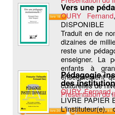
Vers une pédag
OURY Fernand
Commander le livre 18 €
DISPONIBLE
Traduit en de no
dizaines de milli
reste une pédago
enseigner. La 
enfants à gran
Pédagogie inst
enseignement qu
des institutio
culturelles de niv
OURY Fernand
Présentation du li
LIVRE PAPIER
L'instituteur(e)
Commander le livre 20 €
Commander l'Ebook 9.9 €