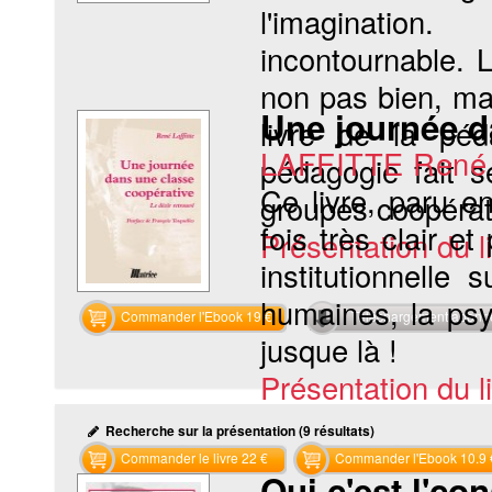
l'imagination.
incontournable. L
non pas bien, ma
Une journée d
livre de la péd
LAFFITTE René
pédagogie fait 
Ce livre, paru en
groupes coopératif
fois très clair e
Présentation du li
institutionnelle
humaines, la psy
Commander l'Ebook 19 €
Téléchargement abon
jusque là !
Présentation du li
Recherche sur la présentation (9 résultats)
Commander le livre 22 €
Commander l'Ebook 10.9 
Qui c'est l'con