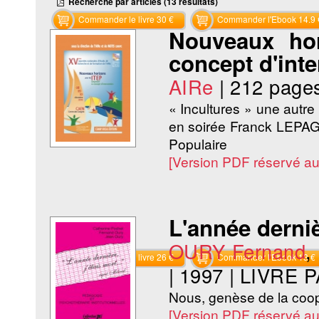
Recherche par articles (13 résultats)
Commander le livre 30 €
Commander l'Ebook 14.9 
Nouveaux hor
concept d'inte
AIRe
|
212 page
« Incultures » une autre 
en soirée Franck LEPAG
Populaire
[Version PDF réservé a
L'année derniè
OURY Fernand
,
Commander le livre 26 €
Commander l'Ebook 13 €
|
1997
|
LIVRE P
Nous, genèse de la coop
[Version PDF réservé a