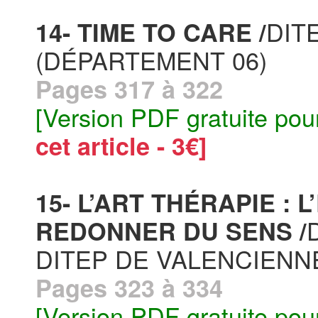
DIT
14- TIME TO CARE /
(DÉPARTEMENT 06)
Pages 317 à 322
[Version PDF gratuite pou
cet article - 3€]
15- L’ART THÉRAPIE :
REDONNER DU SENS /
DITEP DE VALENCIENN
Pages 323 à 334
[Version PDF gratuite pou