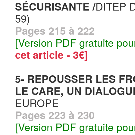
DITEP 
SÉCURISANTE /
59)
Pages 215 à 222
[Version PDF gratuite pou
cet article - 3€]
5- REPOUSSER LES F
LE CARE, UN DIALOGU
EUROPE
Pages 223 à 230
[Version PDF gratuite pou