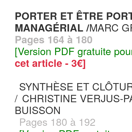
PORTER ET ÊTRE PORT
MARC G
MANAGÉRIAL /
Pages 164 à 180
[Version PDF gratuite pou
cet article - 3€]
SYNTHÈSE ET CLÔTU
/
CHRISTINE VERJUS-P
BUISSON
Pages 180 à 192