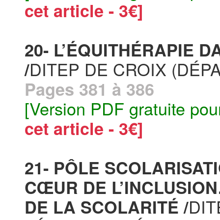
cet article - 3€]
20- L’ÉQUITHÉRAPIE D
DITEP DE CROIX (DÉP
/
Pages 381 à 386
[Version PDF gratuite pou
cet article - 3€]
21- PÔLE SCOLARISAT
CŒUR DE L’INCLUSION
DIT
DE LA SCOLARITÉ /