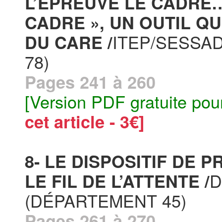
L’ÉPREUVE LE CADRE…
CADRE », UN OUTIL QU
ITEP/SESSA
DU CARE /
78)
Pages 241 à 260
[Version PDF gratuite pou
cet article - 3€]
8- LE DISPOSITIF DE 
D
LE FIL DE L’ATTENTE /
(DÉPARTEMENT 45)
Pages 261 à 270